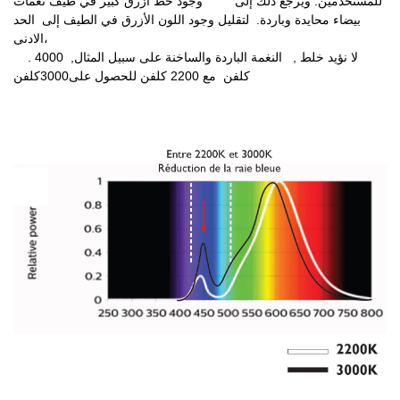
للمستخدمين. ويرجع ذلك إلى وجود خط أزرق كبير في طيف نغمات
بيضاء محايدة وباردة.
لتقليل وجود اللون الأزرق في الطيف إلى الحد
الادنى،
. لا
نؤيد خلط , النغمة الباردة والساخنة على سبيل المثال, 4000
كلفن مع 2200 كلفن للحصول على3000
كلفن