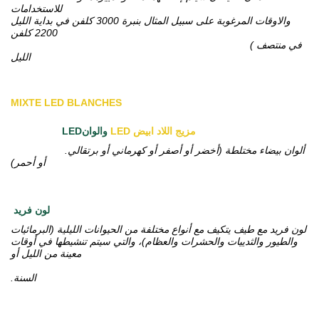
للاستخدامات
والاوقات المرغوبة على سبيل المثال بنبرة 3000 كلفن في بداية الليل
2200 كلفن
( في منتصف
الليل
MIXTE LED BLANCHES
ابيض
LED مزيج اللاد
LEDوالوان
.ألوان بيضاء مختلطة (أخضر أو أصفر أو كهرماني أو برتقالي
أو أحمر)
لون فريد
لون فريد مع طيف يتكيف مع أنواع مختلفة من الحيوانات الليلية (البرمائيات
والطيور والثدييات والحشرات والعظام)، والتي سيتم تنشيطها في أوقات
معينة من الليل أو
.السنة