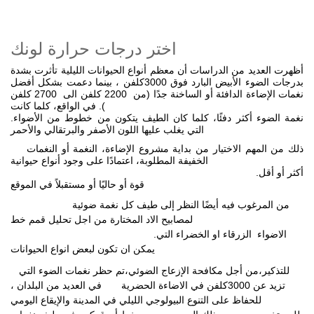
اختر درجات حرارة لونك
أظهرت العديد من الدراسات أن معظم أنواع الحيوانات الليلية تأثرت بشدة
بدرجات الضوء الأبيض البارد فوق 3000كلفن ، بينما دعمت بشكل أفضل
نغمات الإضاءة الدافئة أو الساخنة جدًا (من 2200 كلفن الى 2700 كلفن
). في الواقع، كلما كانت
نغمة الضوء أكثر دفئًا، كلما كان الطيف يتكون من خطوط من الأضواء
.
التي يغلب عليها اللون الأصفر والبرتقالي والأحمر
ذلك من المهم الاختيار من بداية مشروع الإضاءة، النغمة أو النغمات
الخفيفة المطلوبة، اعتمادًا على وجود أنواع حيوانية
أكثر أو أقل
.
قوة أو حاليًا أو مستقبلاً في الموقع
من المرغوب فيه أيضًا النظر إلى طيف كل نغمة ضوئية
لمصابيح الاد المختارة من اجل تحليل قمم خط
.الاضواء الزرقاء او الخضراء التي
يمكن ان تكون لبعض انواع الحيوانات
للتذكير،من أجل مكافحة الإزعاج الضوئي،تم حظر نغمات الضوء التي
تزيد عن 3000كلفن في الاضاءة الحضرية
في العديد من البلدان ،
للحفاظ على التنوع البيولوجي الليلي في المدينة والإيقاع اليومي