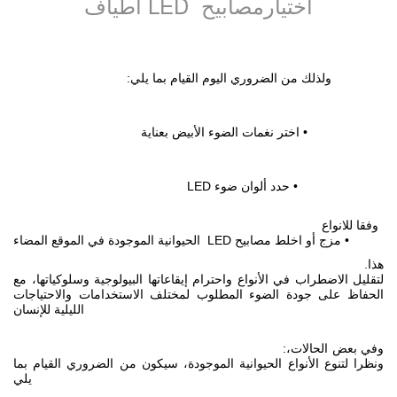
اطياف LED اختيارمصابيح
ولذلك من الضروري اليوم القيام بما يلي
:
•
اختر نغمات الضوء الأبيض بعناية
•
حدد ألوان ضوء
LED
وفقا للانواع
•
مزج أو اخلط مصابيح
الحيوانية الموجودة في الموقع المضاء LED
.هذا
لتقليل الاضطراب في الأنواع واحترام إيقاعاتها البيولوجية وسلوكياتها، مع
الحفاظ على جودة الضوء المطلوب لمختلف الاستخدامات والاحتياجات
الليلية للإنسان
وفي بعض الحالات،
:
ونظرا لتنوع الأنواع الحيوانية الموجودة، سيكون من الضروري القيام بما
يلي