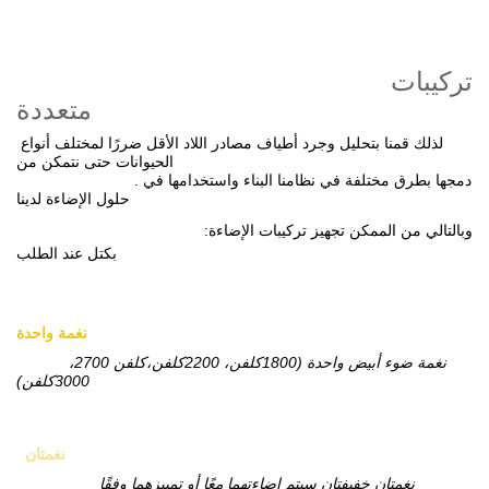
تركيبات
متعددة
لذلك قمنا بتحليل وجرد أطياف مصادر اللاد الأقل ضررًا لمختلف أنواع
الحيوانات حتى نتمكن من
. دمجها بطرق مختلفة في نظامنا البناء واستخدامها في
حلول الإضاءة لدينا
:وبالتالي من الممكن تجهيز تركيبات الإضاءة
بكتل عند الطلب
نغمة واحدة
نغمة ضوء أبيض واحدة (1800كلفن، 2200كلفن،كلفن 2700،
3000كلفن)
نغمتان
نغمتان خفيفتان سيتم إضاءتهما معًا أو تمييزهما وفقًا