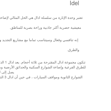
del
.معيشية 
.وال
يصل إلى ليد 80 تماما الطرق الحضر