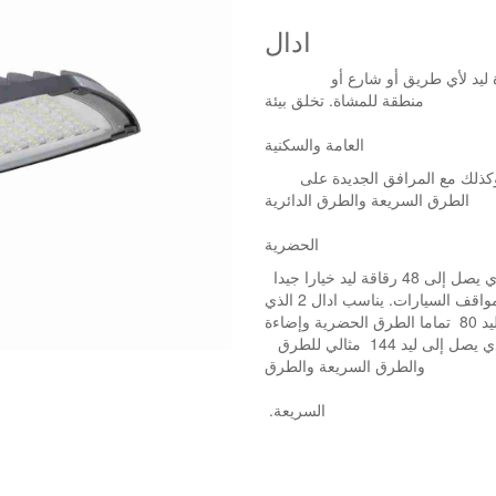
I
ادال
تعتبر وحدة الإنارة من سلسلة ادال هي الحل المثالي لإضاءة ليد لأي طريق أو شارع أو
منطقة للمشاة. تخلق بيئة
حضرية أكثر جاذبية وراحة بصرية للمناطق
العامة والسكنية
إنه تنافسي وفعال وسيتناسب تماما مع مشاريع التجديد وكذلك مع المرافق الجديدة على
الطرق السريعة والطرق الدائرية
طرق
الحضرية
تتكون مجموعة ادال المقترحة من ثلاثة أحجام. يعد ادال 1 الذي يصل إلى 48 رقاقة ليد خيارا جيدا
للطرق الفرعية وإضاءة الشوارع السكنية والحدائق الأرضية ومواقف السيارات. يناسب ادال 2 الذي
ية وإضاءة
الشوارع الثانوية ومواقف السيارات ، في حين أن ادال 3 الذي يصل إلى ليد 144 مثالي للطرق
والطرق السريعة والطرق
.السريعة