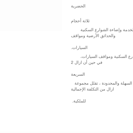
الحضرية
Aza المقترح من
ثلاثة أحجام
يعد ازال 0 الذي يصل إلى ليد 48 خيارا جيدا لممرات الخدمة وإضاءة الشوارع السكنية
والحدائق الأرضية ومواقف
.السيارات
يعتبر ازال1 حتى ليد 96 مثاليًا للطرق الحضرية وإضاءة الشوارع السكنية ومواقف السيارات،
في حين أن ازال 2
مثالية للطرق والطرق
السريعة
بفضل كفاءة الإضاءة وعمر الخدمة الطويل ومتطلبات الصيانة السهلة والمحدودة ، تقلل مجموعة
ازال من التكلفة الإجمالية
.للملكية