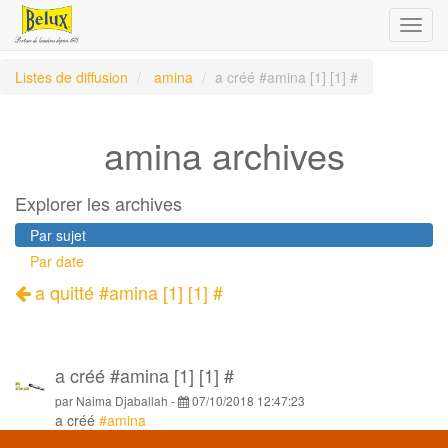
Toggl
navig
Listes de diffusion
amina
a créé #amina [1] [1] #
amina archives
Explorer les archives
Par sujet
Par date
a quitté #amina [1] [1] #
a créé #amina [1] [1] #
par
Naima Djaballah
-
07/10/2018 12:47:23
a créé
#amina