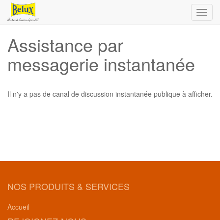
Toggl
navig
Assistance par
messagerie instantanée
Il n'y a pas de canal de discussion instantanée publique à afficher.
NOS PRODUITS & SERVICES
Accueil