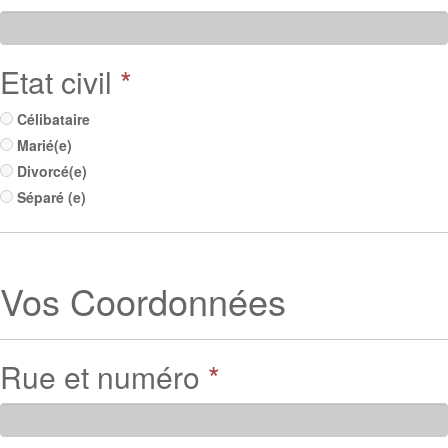
Etat civil
*
Célibataire
Marié(e)
Divorcé(e)
Séparé (e)
Vos Coordonnées
Rue et numéro
*