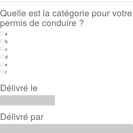
Quelle est la catégorie pour votre
permis de conduire ?
a
b
c
d
e
f
Délivré le
Délivré par