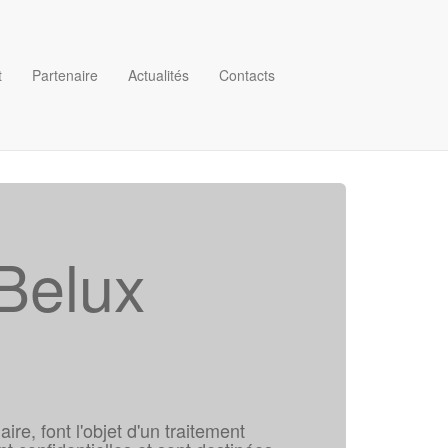
t
Partenaire
Actualités
Contacts
Belux
re, font l'objet d'un traitement