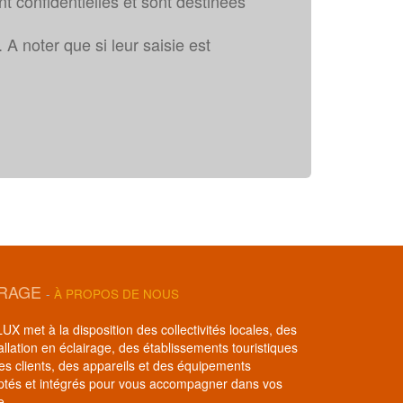
t confidentielles et sont destinées
A noter que si leur saisie est
IRAGE
-
À PROPOS DE NOUS
X met à la disposition des collectivités locales, des
allation en éclairage, des établissements touristiques
ses clients, des appareils et des équipements
ptés et intégrés pour vous accompagner dans vos
e.