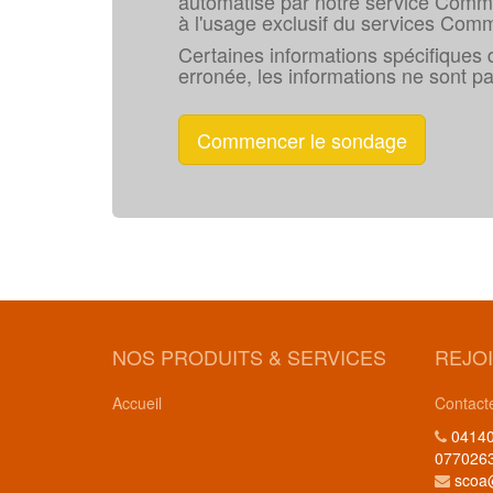
automatisé par notre service Commerc
à l'usage exclusif du services Comm
Certaines informations spécifiques d
erronée, les informations ne sont 
Commencer le sondage
NOS PRODUITS & SERVICES
REJO
Accueil
Contact
04140
077026
scoa