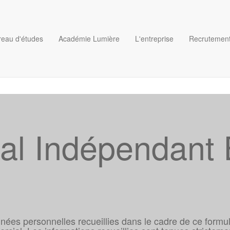
reau d'études
Académie Lumière
L'entreprise
Recrutemen
l Indépendant 
nées personnelles recueillies dans le cadre de ce formulai