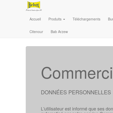
Accueil
Produits
Téléchargements
Bu
Citenour
Bab Arzew
Commercia
DONNÉES PERSONNELLES
L'utilisateur est informé que ses don