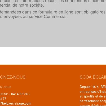
ial. Les informations recueillies sont tenues strictemen
ercial de notre société.
emandées dans ce formulaire en ligne sont obligatoires. 
pas envoyées au service Commercial.
IGNEZ-NOUS
SCOA ÉCLA
ez-nous
Depuis 1975, BELU
entreprises d'inst
7292 - 041409936 -
et sportifs et de 
3177
parfaitement ada
@beluxeclairage.com
projets d'éclairag